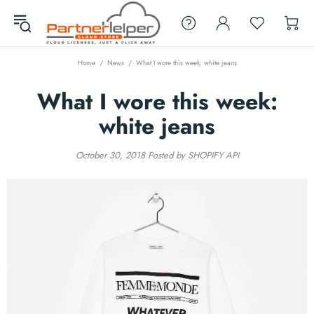
Home
News
What I wore this week: white jeans
What I wore this week:
white jeans
October 30, 2018
Posted by SHOPIFY API