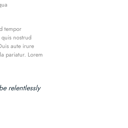
qua
od tempor
 quis nostrud
uis aute irure
lla pariatur. Lorem
e relentlessly