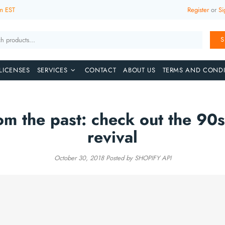
m EST
Register
or
Si
S
LICENSES
SERVICES
CONTACT
ABOUT US
TERMS AND CONDI
rom the past: check out the 90s
revival
October 30, 2018
Posted by SHOPIFY API