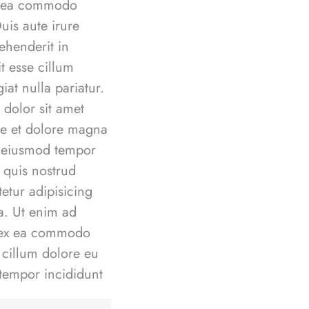
ex ea commodo
uis aute irure
ehenderit in
it esse cillum
iat nulla pariatur.
dolor sit amet
ore et dolore magna
do eiusmod tempor
 quis nostrud
etur adipisicing
a. Ut enim ad
ip ex ea commodo
e cillum dolore eu
 tempor incididunt