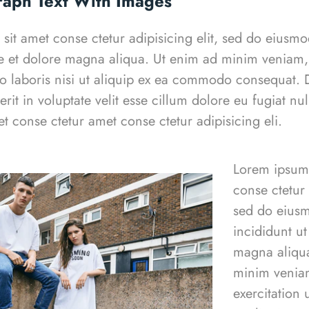
raph Text With Images
sit amet conse ctetur adipisicing elit, sed do eiusm
re et dolore magna aliqua. Ut enim ad minim veniam,
co laboris nisi ut aliquip ex ea commodo consequat. D
rit in voluptate velit esse cillum dolore eu fugiat nu
t conse ctetur
amet conse ctetur adipisicing eli.
Lorem ipsum 
conse ctetur 
sed do eius
incididunt ut
magna aliqu
minim veniam
exercitation 