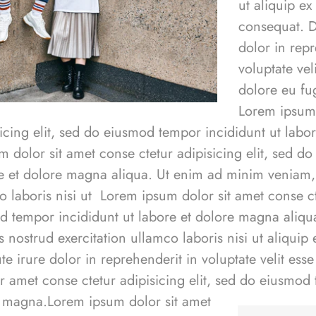
ut aliquip 
consequat. D
dolor in repr
voluptate vel
dolore eu fug
Lorem ipsum 
sicing elit, sed do eiusmod tempor incididunt ut lab
m dolor sit amet conse ctetur adipisicing elit, sed 
re et dolore magna aliqua. Ut enim ad minim veniam,
o laboris nisi ut Lorem ipsum dolor sit amet conse ct
od tempor incididunt ut labore et dolore magna aliqu
 nostrud exercitation ullamco laboris nisi ut aliqu
e irure dolor in reprehenderit in voluptate velit ess
ur
amet conse ctetur
adipisicing elit, sed do eiusmod
e magna.
Lorem ipsum dolor sit amet