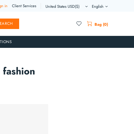
gn in
Client Services
English
EARCH
Bag (0)
TIONS
 fashion