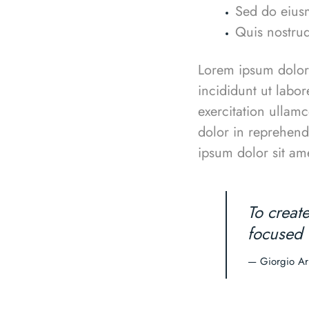
Sed do eius
Quis nostrud 
Lorem ipsum dolor 
incididunt ut labo
exercitation ullam
dolor in reprehende
ipsum dolor sit ame
To creat
focused 
— Giorgio A