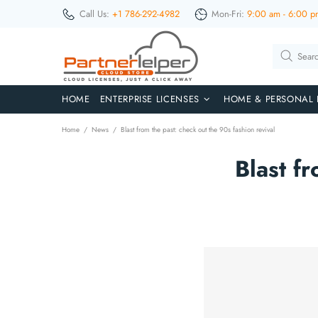
Call Us:
+1 786-292-4982
Mon-Fri:
9:00 am - 6:00 p
HOME
ENTERPRISE LICENSES
HOME & PERSONAL 
Home
News
Blast from the past: check out the 90s fashion revival
Blast f