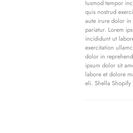
Iusmod tempor inci
quis nostrud exerc
aute irure dolor in
pariatur. Lorem ip
incididunt ut labo
exercitation ullam
dolor in reprehende
ipsum dolor sit am
labore et dolore m
eli.
Shella
S
hopify